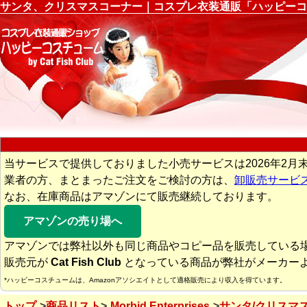
サンタ、クリスマスコーナー｜コスプレ衣装通販「ハッピーコ
当サービスで提供しておりました小売サービスは2026年2月
業者の方、まとまったご注文をご検討の方は、
卸販売サービ
なお、在庫商品はアマゾンにて販売継続しております。
アマゾンの売り場へ
アマゾンでは弊社以外も同じ商品やコピー品を販売している
販売元が
Cat Fish Club
となっている商品が弊社がメーカー
*ハッピーコスチュームは、Amazonアソシエイトとして適格販売により収入を得ています。
トップ
商品リスト
Morbid Enterprises
サンタ/クリスマ