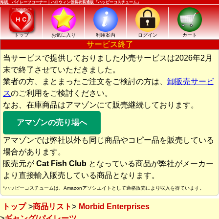
海賊、パイレーツコーナー｜ハロウィン仮装衣装通販「ハッピーコスチューム」
トップ
お気に入り
利用案内
ログイン
カート
サービス終了
当サービスで提供しておりました小売サービスは2026年2月
末で終了させていただきました。
業者の方、まとまったご注文をご検討の方は、
卸販売サービ
ス
のご利用をご検討ください。
なお、在庫商品はアマゾンにて販売継続しております。
アマゾンの売り場へ
アマゾンでは弊社以外も同じ商品やコピー品を販売している
場合があります。
販売元が
Cat Fish Club
となっている商品が弊社がメーカー
より直接輸入販売している商品となります。
*ハッピーコスチュームは、Amazonアソシエイトとして適格販売により収入を得ています。
トップ
商品リスト
Morbid Enterprises
ギャング/パイレーツ