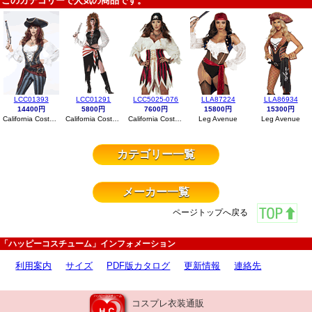
このカテゴリーで人気の商品です。
LCC01393
LCC01291
LCC5025-076
LLA87224
LLA86934
14400円
5800円
7600円
15800円
15300円
California Costumes
California Costumes
California Costumes
Leg Avenue
Leg Avenue
カテゴリー一覧
メーカー一覧
ページトップへ戻る
「ハッピーコスチューム」インフォメーション
利用案内
サイズ
PDF版カタログ
更新情報
連絡先
コスプレ衣装通販