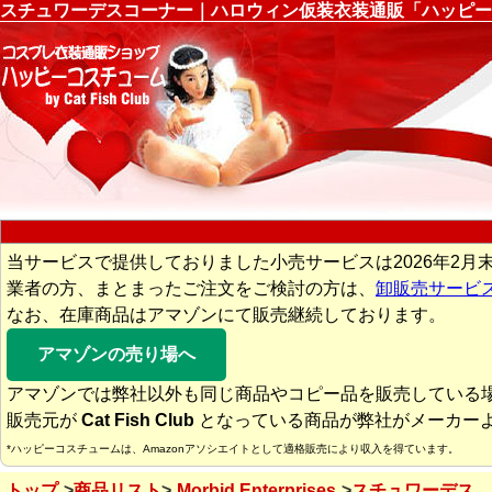
スチュワーデスコーナー｜ハロウィン仮装衣装通販「ハッピー
当サービスで提供しておりました小売サービスは2026年2月
業者の方、まとまったご注文をご検討の方は、
卸販売サービ
なお、在庫商品はアマゾンにて販売継続しております。
アマゾンの売り場へ
アマゾンでは弊社以外も同じ商品やコピー品を販売している
販売元が
Cat Fish Club
となっている商品が弊社がメーカー
*ハッピーコスチュームは、Amazonアソシエイトとして適格販売により収入を得ています。
トップ
商品リスト
Morbid Enterprises
スチュワーデス