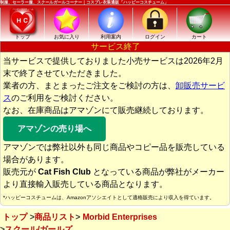
制服、セーラー服、スクールガールコーナー｜コスプレ衣装通販「ハッピーコスチューム」
トップ
お気に入り
利用案内
ログイン
カート
サービス終了
当サービスで提供しておりました小売サービスは2026年2月
末で終了させていただきました。
業者の方、まとまったご注文をご検討の方は、
卸販売サービ
ス
のご利用をご検討ください。
なお、在庫商品はアマゾンにて販売継続しております。
アマゾンの売り場へ
アマゾンでは弊社以外も同じ商品やコピー品を販売している
場合があります。
販売元が
Cat Fish Club
となっている商品が弊社がメーカー
より直接輸入販売している商品となります。
*ハッピーコスチュームは、Amazonアソシエイトとして適格販売により収入を得ています。
トップ
商品リスト
Morbid Enterprises
スクール/ガールズ