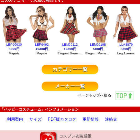
このカテゴリーで人気の商品です。
LEP60030
LEP6462
LEM99112
LEM99108
LLA8879
8900円
10300円
10300円
7300円
8300円
Mapale
Mapale
Elegant Moments
Elegant Moments
Leg Avenue
カテゴリー一覧
メーカー一覧
ページトップへ戻る
「ハッピーコスチューム」インフォメーション
利用案内
サイズ
PDF版カタログ
更新情報
連絡先
コスプレ衣装通販