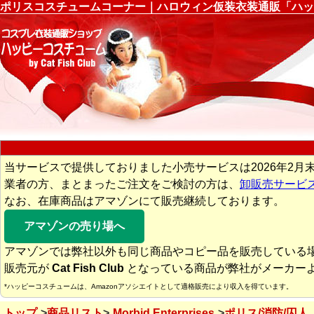
ポリスコスチュームコーナー｜ハロウィン仮装衣装通販「ハッ
当サービスで提供しておりました小売サービスは2026年2月
業者の方、まとまったご注文をご検討の方は、
卸販売サービ
なお、在庫商品はアマゾンにて販売継続しております。
アマゾンの売り場へ
アマゾンでは弊社以外も同じ商品やコピー品を販売している
販売元が
Cat Fish Club
となっている商品が弊社がメーカー
*ハッピーコスチュームは、Amazonアソシエイトとして適格販売により収入を得ています。
トップ
商品リスト
Morbid Enterprises
ポリス/消防/囚人