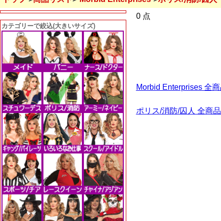
0 点
カテゴリーで絞込(大きいサイズ)
Morbid Enterpris
ポリス/消防/囚人 全商