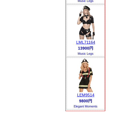
Music Legs
LML71164
13900円
Music Legs
LEM9514
9800円
Elegant Moments