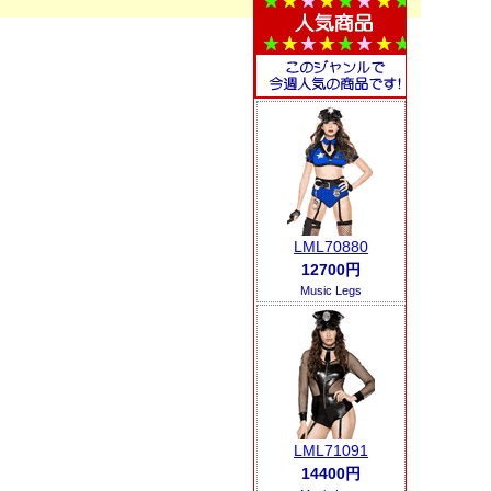
LML70880
12700円
Music Legs
LML71091
14400円