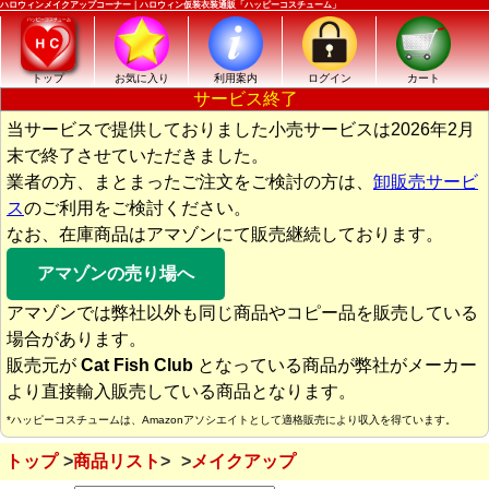
ハロウィンメイクアップコーナー｜ハロウィン仮装衣装通販「ハッピーコスチューム」
トップ
お気に入り
利用案内
ログイン
カート
サービス終了
当サービスで提供しておりました小売サービスは2026年2月
末で終了させていただきました。
業者の方、まとまったご注文をご検討の方は、
卸販売サービ
ス
のご利用をご検討ください。
なお、在庫商品はアマゾンにて販売継続しております。
アマゾンの売り場へ
アマゾンでは弊社以外も同じ商品やコピー品を販売している
場合があります。
販売元が
Cat Fish Club
となっている商品が弊社がメーカー
より直接輸入販売している商品となります。
*ハッピーコスチュームは、Amazonアソシエイトとして適格販売により収入を得ています。
トップ
商品リスト
メイクアップ