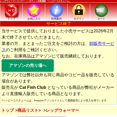
レッグウォーマーコーナー｜ハロウィン衣装通販「ハッピーコスチューム」
トップ
お気に入り
利用案内
ログイン
カート
サービス終了
当サービスで提供しておりました小売サービスは2026年2月
末で終了させていただきました。
業者の方、まとまったご注文をご検討の方は、
卸販売サービ
ス
のご利用をご検討ください。
なお、在庫商品はアマゾンにて販売継続しております。
アマゾンの売り場へ
アマゾンでは弊社以外も同じ商品やコピー品を販売している
場合があります。
販売元が
Cat Fish Club
となっている商品が弊社がメーカー
より直接輸入販売している商品となります。
*ハッピーコスチュームは、Amazonアソシエイトとして適格販売により収入を得ています。
トップ
商品リスト
レッグウォーマー