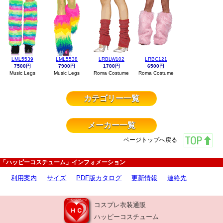
LML5539
LML5538
LRBLW102
LRBC121
7500円
7900円
1700円
6500円
Music Legs
Music Legs
Roma Costume
Roma Costume
カテゴリー一覧
メーカー一覧
ページトップへ戻る
「ハッピーコスチューム」インフォメーション
利用案内
サイズ
PDF版カタログ
更新情報
連絡先
コスプレ衣装通販
ハッピーコスチューム