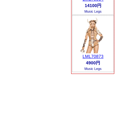
14100円
Music Legs
LML70873
4900円
Music Legs