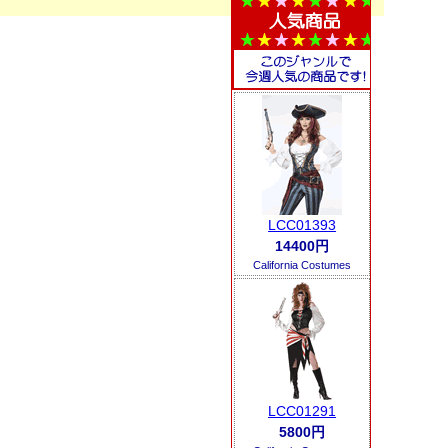
LCC01393
14400円
California Costumes
LCC01291
5800円