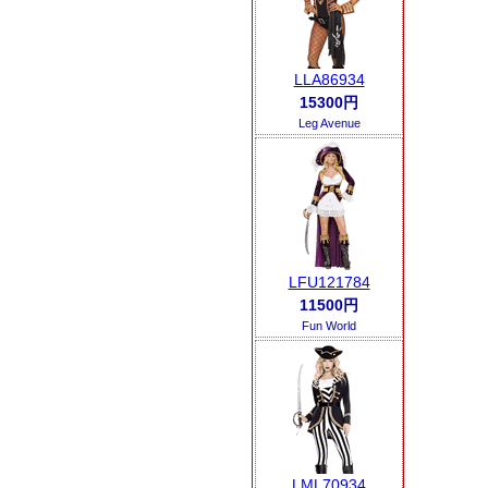
LLA86934
15300円
Leg Avenue
LFU121784
11500円
Fun World
LML70934