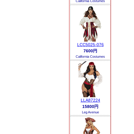
California Costumes
LCC5025-076
7600円
California Costumes
LLA87224
15800円
Leg Avenue