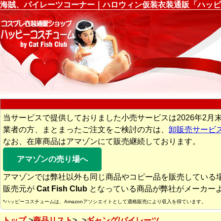
海賊、パイレーツコーナー｜ハロウィン仮装衣装通販「ハッピ
当サービスで提供しておりました小売サービスは2026年2月
業者の方、まとまったご注文をご検討の方は、
卸販売サービ
なお、在庫商品はアマゾンにて販売継続しております。
アマゾンの売り場へ
アマゾンでは弊社以外も同じ商品やコピー品を販売している
販売元が
Cat Fish Club
となっている商品が弊社がメーカー
*ハッピーコスチュームは、Amazonアソシエイトとして適格販売により収入を得ています。
トップ
商品リスト
ギャング/パイレーツ