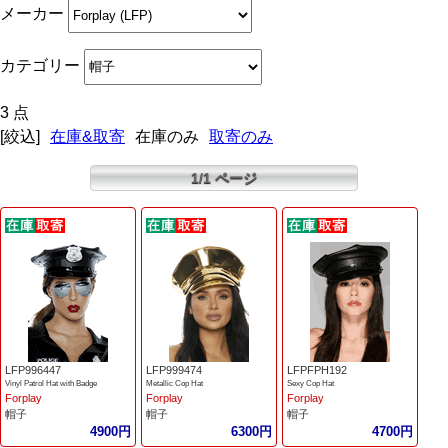
メーカー
カテゴリー
3 点
[絞込]
在庫&取寄
在庫のみ
取寄のみ
1/1 ページ
LFP996447
LFP999474
LFPFPH192
Vinyl Patrol Hat with Badge
Metallic Cop Hat
Sexy Cop Hat
Forplay
Forplay
Forplay
帽子
帽子
帽子
4900円
6300円
4700円