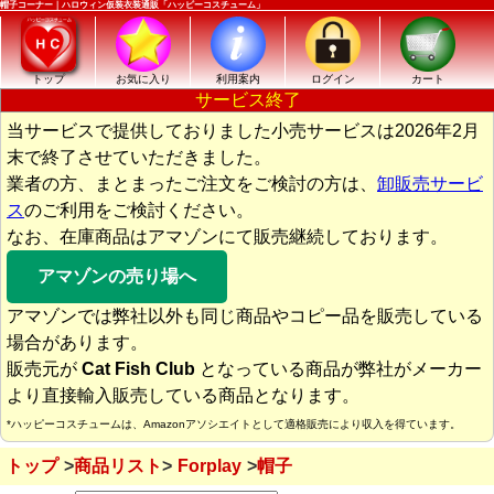
帽子コーナー｜ハロウィン仮装衣装通販「ハッピーコスチューム」
トップ
お気に入り
利用案内
ログイン
カート
サービス終了
当サービスで提供しておりました小売サービスは2026年2月
末で終了させていただきました。
業者の方、まとまったご注文をご検討の方は、
卸販売サービ
ス
のご利用をご検討ください。
なお、在庫商品はアマゾンにて販売継続しております。
アマゾンの売り場へ
アマゾンでは弊社以外も同じ商品やコピー品を販売している
場合があります。
販売元が
Cat Fish Club
となっている商品が弊社がメーカー
より直接輸入販売している商品となります。
*ハッピーコスチュームは、Amazonアソシエイトとして適格販売により収入を得ています。
トップ
商品リスト
Forplay
帽子