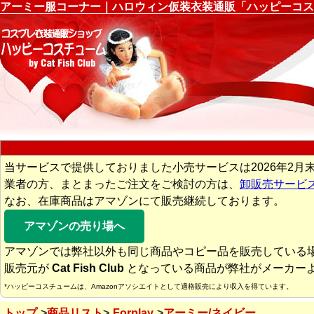
アーミー服コーナー｜ハロウィン仮装衣装通販「ハッピーコス
当サービスで提供しておりました小売サービスは2026年2月
業者の方、まとまったご注文をご検討の方は、
卸販売サービ
なお、在庫商品はアマゾンにて販売継続しております。
アマゾンの売り場へ
アマゾンでは弊社以外も同じ商品やコピー品を販売している
販売元が
Cat Fish Club
となっている商品が弊社がメーカー
*ハッピーコスチュームは、Amazonアソシエイトとして適格販売により収入を得ています。
トップ
商品リスト
Forplay
アーミー/ネイビー