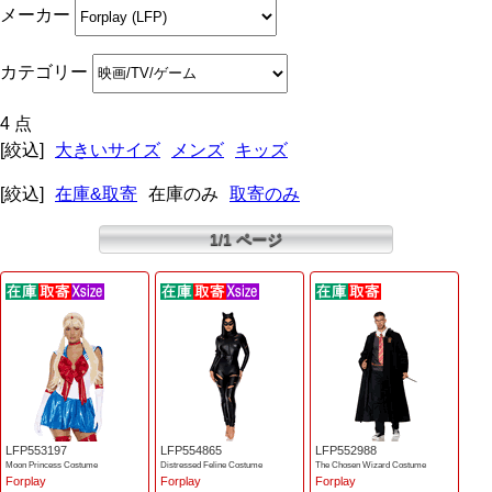
メーカー
カテゴリー
4 点
[絞込]
大きいサイズ
メンズ
キッズ
[絞込]
在庫&取寄
在庫のみ
取寄のみ
1/1 ページ
LFP553197
LFP554865
LFP552988
Moon Princess Costume
Distressed Feline Costume
The Chosen Wizard Costume
Forplay
Forplay
Forplay