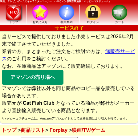
映画、テレビ、ゲームのキャラクターコーナー｜ハロウィン仮装衣装通販「ハッピーコスチューム」
トップ
お気に入り
利用案内
ログイン
カート
サービス終了
当サービスで提供しておりました小売サービスは2026年2月
末で終了させていただきました。
業者の方、まとまったご注文をご検討の方は、
卸販売サービ
ス
のご利用をご検討ください。
なお、在庫商品はアマゾンにて販売継続しております。
アマゾンの売り場へ
アマゾンでは弊社以外も同じ商品やコピー品を販売している
場合があります。
販売元が
Cat Fish Club
となっている商品が弊社がメーカー
より直接輸入販売している商品となります。
*ハッピーコスチュームは、Amazonアソシエイトとして適格販売により収入を得ています。
トップ
商品リスト
Forplay
映画/TV/ゲーム