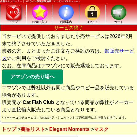
仮装マスクコーナー｜ハロウィン仮装衣装通販「ハッピーコスチューム」
トップ
お気に入り
利用案内
ログイン
カート
サービス終了
当サービスで提供しておりました小売サービスは2026年2月
末で終了させていただきました。
業者の方、まとまったご注文をご検討の方は、
卸販売サービ
ス
のご利用をご検討ください。
なお、在庫商品はアマゾンにて販売継続しております。
アマゾンの売り場へ
アマゾンでは弊社以外も同じ商品やコピー品を販売している
場合があります。
販売元が
Cat Fish Club
となっている商品が弊社がメーカー
より直接輸入販売している商品となります。
*ハッピーコスチュームは、Amazonアソシエイトとして適格販売により収入を得ています。
トップ
商品リスト
Elegant Moments
マスク