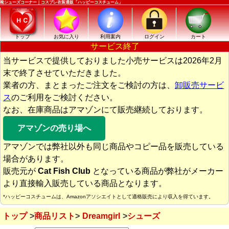
靴シューズコーナー｜コスプレ衣装通販「ハッピーコスチューム」
トップ
お気に入り
利用案内
ログイン
カート
サービス終了
当サービスで提供しておりました小売サービスは2026年2月
末で終了させていただきました。
業者の方、まとまったご注文をご検討の方は、
卸販売サービ
ス
のご利用をご検討ください。
なお、在庫商品はアマゾンにて販売継続しております。
アマゾンの売り場へ
アマゾンでは弊社以外も同じ商品やコピー品を販売している
場合があります。
販売元が
Cat Fish Club
となっている商品が弊社がメーカー
より直接輸入販売している商品となります。
*ハッピーコスチュームは、Amazonアソシエイトとして適格販売により収入を得ています。
トップ
商品リスト
Dreamgirl
シューズ