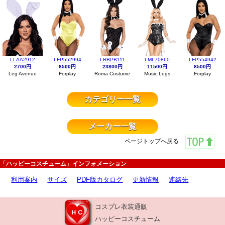
LLAA2912
LFP552994
LRBPB111
LML70860
LFP554942
2700円
8500円
23800円
11500円
8500円
Leg Avenue
Forplay
Roma Costume
Music Legs
Forplay
カテゴリー一覧
メーカー一覧
ページトップへ戻る
「ハッピーコスチューム」インフォメーション
利用案内
サイズ
PDF版カタログ
更新情報
連絡先
コスプレ衣装通販
ハッピーコスチューム