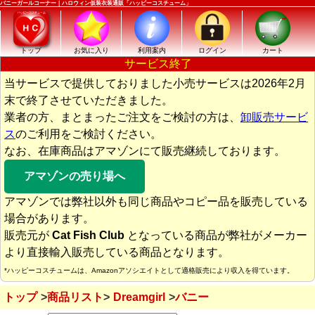
バニーガールコーナー｜ハロウィン仮装衣装通販「ハッピーコスチューム」
トップ
お気に入り
利用案内
ログイン
カート
サービス終了
当サービスで提供しておりました小売サービスは2026年2月
末で終了させていただきました。
業者の方、まとまったご注文をご検討の方は、
卸販売サービ
ス
のご利用をご検討ください。
なお、在庫商品はアマゾンにて販売継続しております。
アマゾンの売り場へ
アマゾンでは弊社以外も同じ商品やコピー品を販売している
場合があります。
販売元が
Cat Fish Club
となっている商品が弊社がメーカー
より直接輸入販売している商品となります。
*ハッピーコスチュームは、Amazonアソシエイトとして適格販売により収入を得ています。
トップ
商品リスト
Dreamgirl
バニー