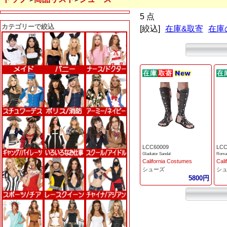
5 点
カテゴリーで絞込
[絞込]
在庫&取寄
在庫
LCC60009
LCC
Gladiator Sandal
Roman
California Costumes
Cali
シューズ
シ
5800円