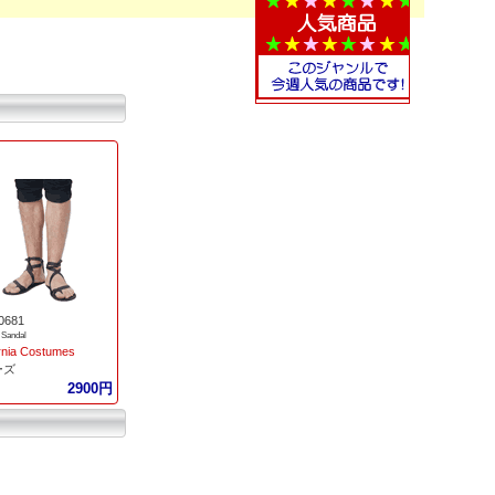
0681
 Sandal
ornia Costumes
ーズ
2900円