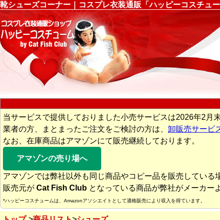
靴シューズコーナー｜コスプレ衣装通販「ハッピーコスチュー
当サービスで提供しておりました小売サービスは2026年2月
業者の方、まとまったご注文をご検討の方は、
卸販売サービ
なお、在庫商品はアマゾンにて販売継続しております。
アマゾンの売り場へ
アマゾンでは弊社以外も同じ商品やコピー品を販売している
販売元が
Cat Fish Club
となっている商品が弊社がメーカー
*ハッピーコスチュームは、Amazonアソシエイトとして適格販売により収入を得ています。
トップ
商品リスト
シューズ