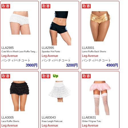
LLA2985
LLA2995
LLA3001
Cute Micro Mesh Lace Ruffle Tanga Shorts.
Spandex Hot Pants
Lame Ruffle Back Shorts
Leg Avenue
Leg Avenue
Leg Avenue
パンティ/ペチコート
パンティ/ペチコート
パンティ/ペチコート
3900円
3200円
4900円
LLA3005
LLA83043
LLA83631
Lace Ruffle Shorts
Knee Length Petticoat
Glitter Filigree Tutu
Leg Avenue
Leg Avenue
Leg Avenue