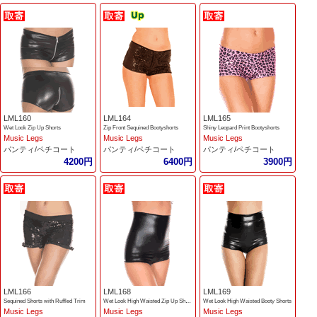
LML160
LML164
LML165
Wet Look Zip Up Shorts
Zip Front Sequined Bootyshorts
Shiny Leopard Print Bootyshorts
Music Legs
Music Legs
Music Legs
パンティ/ペチコート
パンティ/ペチコート
パンティ/ペチコート
4200円
6400円
3900円
LML166
LML168
LML169
Sequined Shorts with Ruffled Trim
Wet Look High Waisted Zip Up Shorts
Wet Look High Waisted Booty Shorts
Music Legs
Music Legs
Music Legs