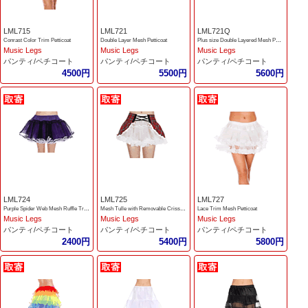
LML715
LML721
LML721Q
Conrast Color Trim Petticoat
Double Layer Mesh Petticoat
Plus size Double Layered Mesh Petticoat
Music Legs
Music Legs
Music Legs
パンティ/ペチコート
パンティ/ペチコート
パンティ/ペチコート
4500円
5500円
5600円
LML724
LML725
LML727
Purple Spider Web Mesh Ruffle Trim Petticoat
Mesh Tulle with Removable Crisscross Plaid Wrap
Lace Trim Mesh Petticoat
Music Legs
Music Legs
Music Legs
パンティ/ペチコート
パンティ/ペチコート
パンティ/ペチコート
2400円
5400円
5800円