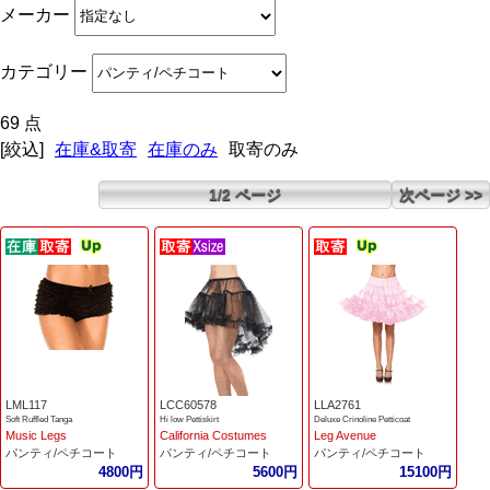
メーカー
カテゴリー
69 点
[絞込]
在庫&取寄
在庫のみ
取寄のみ
1/2 ページ
次ページ >>
LML117
LCC60578
LLA2761
Soft Ruffled Tanga
Hi low Pettiskirt
Deluxe Crinoline Petticoat
Music Legs
California Costumes
Leg Avenue
パンティ/ペチコート
パンティ/ペチコート
パンティ/ペチコート
4800円
5600円
15100円