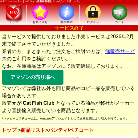
ペチコートコーナー｜ハロウィン仮装衣装通販「ハッピーコスチューム」
トップ
お気に入り
利用案内
ログイン
カート
サービス終了
当サービスで提供しておりました小売サービスは2026年2月
末で終了させていただきました。
業者の方、まとまったご注文をご検討の方は、
卸販売サービ
ス
のご利用をご検討ください。
なお、在庫商品はアマゾンにて販売継続しております。
アマゾンの売り場へ
アマゾンでは弊社以外も同じ商品やコピー品を販売している
場合があります。
販売元が
Cat Fish Club
となっている商品が弊社がメーカー
より直接輸入販売している商品となります。
*ハッピーコスチュームは、Amazonアソシエイトとして適格販売により収入を得ています。
トップ
商品リスト
パンティ/ペチコート