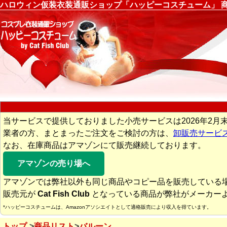
ハロウィン仮装衣装通販ショップ「ハッピーコスチューム」 
当サービスで提供しておりました小売サービスは2026年2月
業者の方、まとまったご注文をご検討の方は、
卸販売サービ
なお、在庫商品はアマゾンにて販売継続しております。
アマゾンの売り場へ
アマゾンでは弊社以外も同じ商品やコピー品を販売している
販売元が
Cat Fish Club
となっている商品が弊社がメーカー
*ハッピーコスチュームは、Amazonアソシエイトとして適格販売により収入を得ています。
トップ
商品リスト
バルーン