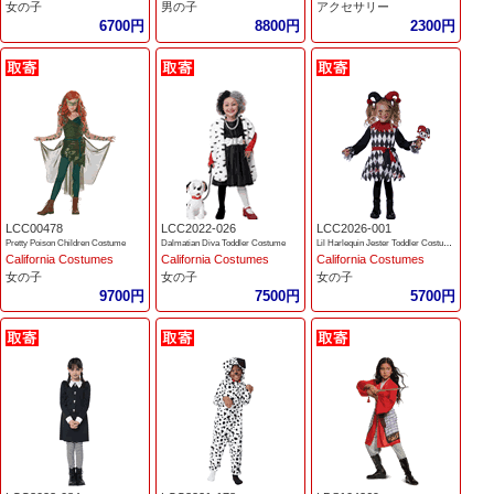
女の子
男の子
アクセサリー
6700円
8800円
2300円
LCC00478
LCC2022-026
LCC2026-001
Pretty Poison Children Costume
Dalmatian Diva Toddler Costume
Lil Harlequin Jester Toddler Costume
California Costumes
California Costumes
California Costumes
女の子
女の子
女の子
9700円
7500円
5700円