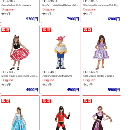
LDS23658
LDS23661
LDS50105
Jessie Deluxe Child Costume
Mrs./Mr. Potato Head Deluxe Child Costume
Clubhouse Minnie Mouse-Pink Costume
Disguise
Disguise
Disguise
女の子
女の子
女の子
9300円
7900円
6900円
LDS5036
LDS5480
LDS56699
Minnie Mouse Classic Girls Costume
Jessie Classic Child Costume
Sofia Classic Toddler Costume
Disguise
Disguise
Disguise
女の子
女の子
女の子
4900円
4500円
5900円