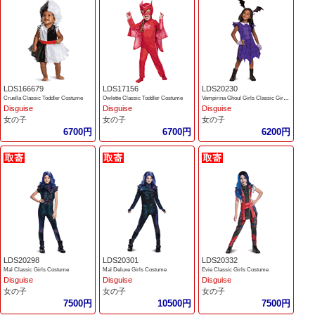
LDS166679
LDS17156
LDS20230
Cruella Classic Toddler Costume
Owlette Classic Toddler Costume
Vampirina Ghoul Girls Classic Girls Costume
Disguise
Disguise
Disguise
女の子
女の子
女の子
6700円
6700円
6200円
LDS20298
LDS20301
LDS20332
Mal Classic Girls Costume
Mal Deluxe Girls Costume
Evie Classic Girls Costume
Disguise
Disguise
Disguise
女の子
女の子
女の子
7500円
10500円
7500円