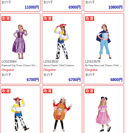
女の子
女の子
女の子
11000円
6900円
10800円
LDS23064
LDS23532
LDS23578
Rapunzel Day Dress Classic Girls Costume
Jessie Classic Child Costume
Bo Peep New Look Classic Child Costume
Disguise
Disguise
Disguise
女の子
女の子
女の子
6700円
6700円
6800円