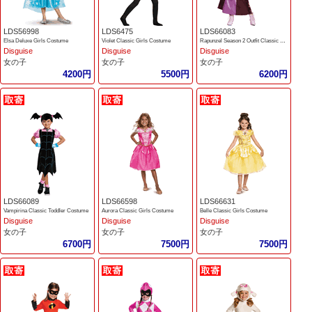
LDS56998
LDS6475
LDS66083
Elsa Deluxe Girls Costume
Violet Classic Girls Costume
Rapunzel Season 2 Outfit Classic Girls Costume
Disguise
Disguise
Disguise
女の子
女の子
女の子
4200円
5500円
6200円
LDS66089
LDS66598
LDS66631
Vampirina Classic Toddler Costume
Aurora Classic Girls Costume
Belle Classic Girls Costume
Disguise
Disguise
Disguise
女の子
女の子
女の子
6700円
7500円
7500円