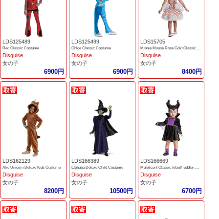
LDS125489
LDS125499
LDS15705
Red Classic Costume
Chloe Classic Costume
Minnie Mouse Rose Gold Classic Toddler Cosume
Disguise
Disguise
Disguise
女の子
女の子
女の子
6900円
6900円
8400円
LDS162129
LDS166389
LDS166669
Afro Unicorn Deluxe Kids Costume
Elphaba Deluxe Child Costume
Maleficent Classic Infant/Toddler Costume
Disguise
Disguise
Disguise
女の子
女の子
女の子
8200円
10500円
6700円