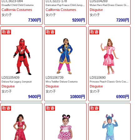
LCC3023-084
LCC3221-178
LDS104269
Dreadful Child Child Costume
Dalmatian Pup Freece Child Jumpsuit
Mulan Hero Red Dress Classic Girls Costume
California Costumes
California Costumes
Disguise
女の子
女の子
女の子
7300円
9200円
7200円
LDS105409
LDS106739
LDS10690
Deluxe Kai Legacy Jumpsuit
Mira Toddler Deluxe Costume
Princess Peach Classic Girls Costume
Disguise
Disguise
Disguise
女の子
女の子
女の子
9400円
10800円
6900円