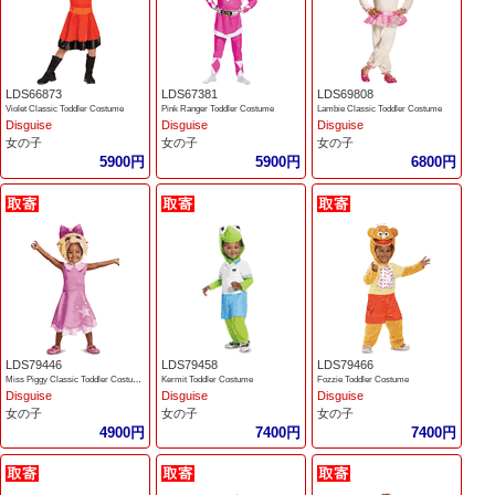
LDS66873
LDS67381
LDS69808
Violet Classic Toddler Costume
Pink Ranger Toddler Costume
Lambie Classic Toddler Costume
Disguise
Disguise
Disguise
女の子
女の子
女の子
5900円
5900円
6800円
LDS79446
LDS79458
LDS79466
Miss Piggy Classic Toddler Costume
Kermit Toddler Costume
Fozzie Toddler Costume
Disguise
Disguise
Disguise
女の子
女の子
女の子
4900円
7400円
7400円