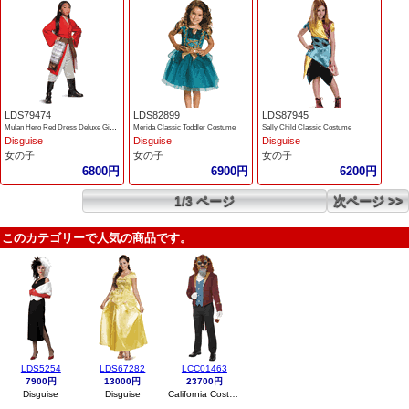
LDS79474
LDS82899
LDS87945
Mulan Hero Red Dress Deluxe Girls Costume
Merida Classic Toddler Costume
Sally Child Classic Costume
Disguise
Disguise
Disguise
女の子
女の子
女の子
6800円
6900円
6200円
1/3 ページ
次ページ >>
このカテゴリーで人気の商品です。
LDS5254
LDS67282
LCC01463
7900円
13000円
23700円
Disguise
Disguise
California Costumes