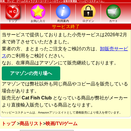
映画、テレビ、ゲームのキャラクターコーナー｜ハロウィン仮装衣装通販「ハッピーコスチューム」
トップ
お気に入り
利用案内
ログイン
カート
サービス終了
当サービスで提供しておりました小売サービスは2026年2月
末で終了させていただきました。
業者の方、まとまったご注文をご検討の方は、
卸販売サービ
ス
のご利用をご検討ください。
なお、在庫商品はアマゾンにて販売継続しております。
アマゾンの売り場へ
アマゾンでは弊社以外も同じ商品やコピー品を販売している
場合があります。
販売元が
Cat Fish Club
となっている商品が弊社がメーカー
より直接輸入販売している商品となります。
*ハッピーコスチュームは、Amazonアソシエイトとして適格販売により収入を得ています。
トップ
商品リスト
映画/TV/ゲーム