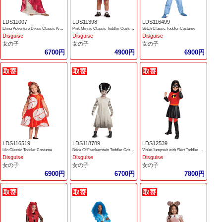
LDS11007
LDS11398
LDS116499
Elena Adventure Dress Classic Kids Costume
Pink Minnie Classic Toddler Costume
Stitch Classic Toddler Costume
Disguise
Disguise
Disguise
女の子
女の子
女の子
6700円
4900円
6900円
LDS116519
LDS118789
LDS12539
Lilo Classic Toddler Costume
Bride Of Frankenstein Toddler Costume
Violet Jumpsuit with Skirt Toddler Deluxe Costume
Disguise
Disguise
Disguise
女の子
女の子
女の子
6900円
6700円
7800円