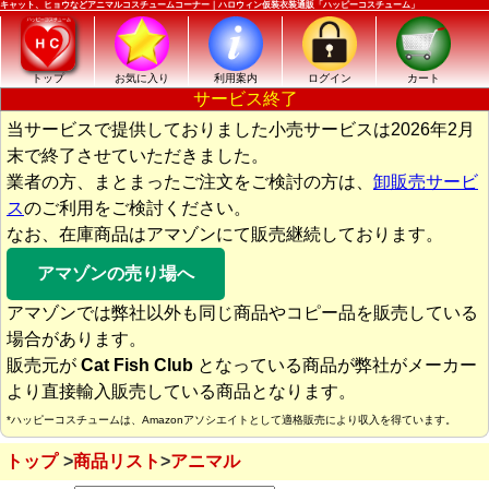
キャット、ヒョウなどアニマルコスチュームコーナー｜ハロウィン仮装衣装通販「ハッピーコスチューム」
トップ
お気に入り
利用案内
ログイン
カート
サービス終了
当サービスで提供しておりました小売サービスは2026年2月
末で終了させていただきました。
業者の方、まとまったご注文をご検討の方は、
卸販売サービ
ス
のご利用をご検討ください。
なお、在庫商品はアマゾンにて販売継続しております。
アマゾンの売り場へ
アマゾンでは弊社以外も同じ商品やコピー品を販売している
場合があります。
販売元が
Cat Fish Club
となっている商品が弊社がメーカー
より直接輸入販売している商品となります。
*ハッピーコスチュームは、Amazonアソシエイトとして適格販売により収入を得ています。
トップ
商品リスト
アニマル