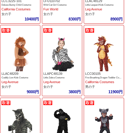
LCC3225-101
LFU110702
LLAC48129
Deluxe Bunny Child Costume
Wild Cat Girl Costume
Little Leopard Kids Costume
California Costumes
Fun World
Leg Avenue
女の子
女の子
女の子
10400円
8300円
8900円
LLAC48209
LLAPC48139
LCC00105
Cuddly Lion Kids Costume
Little Zebra Costume
Fire Breathing Dragon Toddler Costume
Leg Avenue
Leg Avenue
California Costumes
女の子
女の子
男の子
9000円
3800円
11900円