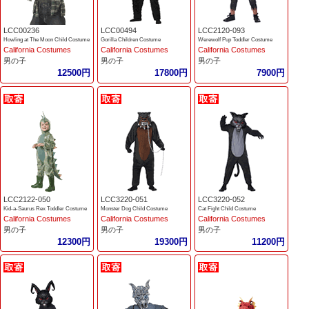
LCC00236
LCC00494
LCC2120-093
Howling at The Moon Child Costume
Gorilla Children Costume
Werewolf Pup Toddler Costume
California Costumes
California Costumes
California Costumes
男の子
男の子
男の子
12500円
17800円
7900円
LCC2122-050
LCC3220-051
LCC3220-052
Kid-a-Saurus Rex Toddler Costume
Monster Dog Child Costume
Cat Fight Child Costume
California Costumes
California Costumes
California Costumes
男の子
男の子
男の子
12300円
19300円
11200円