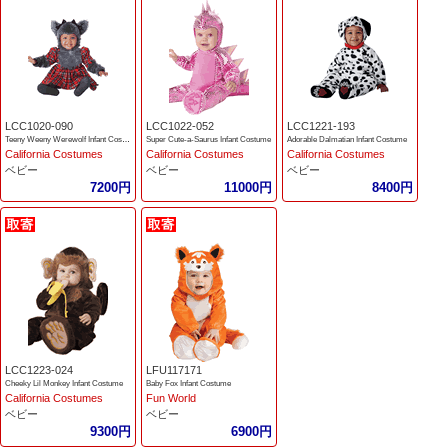
LCC1020-090
LCC1022-052
LCC1221-193
Teeny Weeny Werewolf Infant Costume
Super Cute-a-Saurus Infant Costume
Adorable Dalmatian Infant Costume
California Costumes
California Costumes
California Costumes
ベビー
ベビー
ベビー
7200円
11000円
8400円
LCC1223-024
LFU117171
Cheeky Lil Monkey Infant Costume
Baby Fox Infant Costume
California Costumes
Fun World
ベビー
ベビー
9300円
6900円