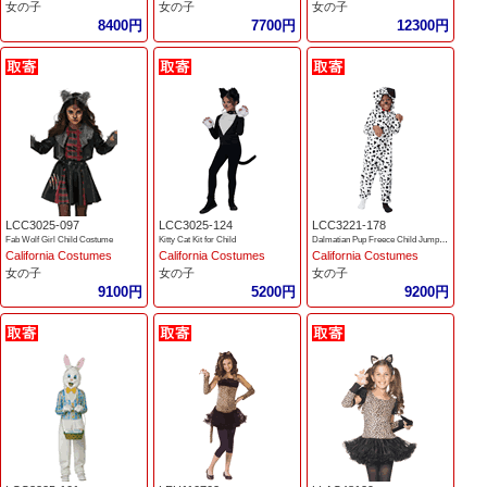
女の子
女の子
女の子
8400円
7700円
12300円
LCC3025-097
LCC3025-124
LCC3221-178
Fab Wolf Girl Child Costume
Kitty Cat Kit for Child
Dalmatian Pup Freece Child Jumpsuit
California Costumes
California Costumes
California Costumes
女の子
女の子
女の子
9100円
5200円
9200円