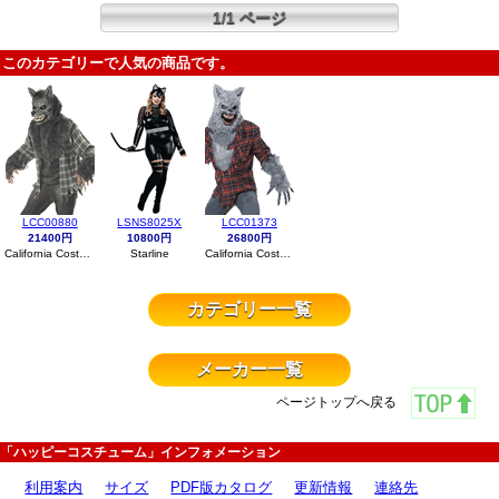
1/1 ページ
このカテゴリーで人気の商品です。
LCC00880
LSNS8025X
LCC01373
21400円
10800円
26800円
California Costumes
Starline
California Costumes
カテゴリー一覧
メーカー一覧
ページトップへ戻る
「ハッピーコスチューム」インフォメーション
利用案内
サイズ
PDF版カタログ
更新情報
連絡先