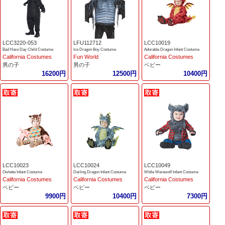
LCC3220-053
LFU112712
LCC10019
Bad Hare Day Child Costume
Ice Dragon Boy Costume
Adorable Dragon Infant Costume
California Costumes
Fun World
California Costumes
男の子
男の子
ベビー
16200円
12500円
10400円
LCC10023
LCC10024
LCC10049
Owlette Infant Costume
Darling Dragon Infant Costume
Wittle Werewolf Infant Costume
California Costumes
California Costumes
California Costumes
ベビー
ベビー
ベビー
9900円
10400円
7300円