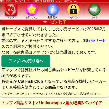
魔女、デビル、バンパイアコーナー｜ハロウィン仮装衣装通販「ハッピーコスチューム」
トップ
お気に入り
利用案内
ログイン
カート
サービス終了
当サービスで提供しておりました小売サービスは2026年2月
末で終了させていただきました。
業者の方、まとまったご注文をご検討の方は、
卸販売サービ
ス
のご利用をご検討ください。
なお、在庫商品はアマゾンにて販売継続しております。
アマゾンの売り場へ
アマゾンでは弊社以外も同じ商品やコピー品を販売している
場合があります。
販売元が
Cat Fish Club
となっている商品が弊社がメーカー
より直接輸入販売している商品となります。
*ハッピーコスチュームは、Amazonアソシエイトとして適格販売により収入を得ています。
トップ
商品リスト
Underwraps
魔女/悪魔/バンパイア