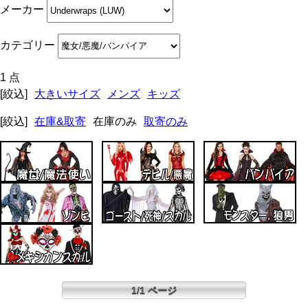
メーカー
カテゴリー
1 点
[絞込]
大きいサイズ
メンズ
キッズ
[絞込]
在庫&取寄
在庫のみ
取寄のみ
1/1 ページ