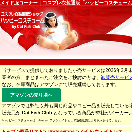
メイド服コーナー｜コスプレ衣装通販「ハッピーコスチューム
当サービスで提供しておりました小売サービスは2026年2月
業者の方、まとまったご注文をご検討の方は、
卸販売サービ
なお、在庫商品はアマゾンにて販売継続しております。
アマゾンの売り場へ
アマゾンでは弊社以外も同じ商品やコピー品を販売している
販売元が
Cat Fish Club
となっている商品が弊社がメーカー
*ハッピーコスチュームは、Amazonアソシエイトとして適格販売により収入を得ています。
トップ
商品リスト
Underwraps
メイド/ウェイトレス