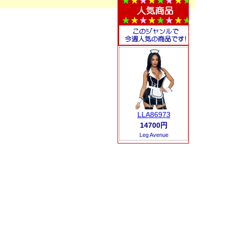
LLA86973
14700円
Leg Avenue