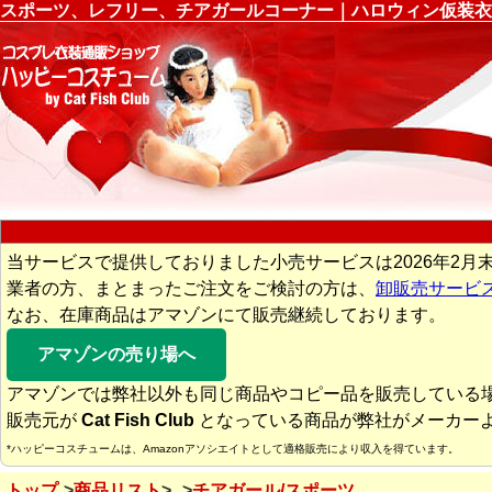
スポーツ、レフリー、チアガールコーナー｜ハロウィン仮装衣
当サービスで提供しておりました小売サービスは2026年2月
業者の方、まとまったご注文をご検討の方は、
卸販売サービ
なお、在庫商品はアマゾンにて販売継続しております。
アマゾンの売り場へ
アマゾンでは弊社以外も同じ商品やコピー品を販売している
販売元が
Cat Fish Club
となっている商品が弊社がメーカー
*ハッピーコスチュームは、Amazonアソシエイトとして適格販売により収入を得ています。
トップ
商品リスト
チアガール/スポーツ