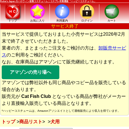
Rubie's Japan のハロウィン仮装コスチューム｜コスプレ衣装通販「ハッピーコスチューム」
トップ
お気に入り
利用案内
ログイン
カート
サービス終了
当サービスで提供しておりました小売サービスは2026年2月
末で終了させていただきました。
業者の方、まとまったご注文をご検討の方は、
卸販売サービ
ス
のご利用をご検討ください。
なお、在庫商品はアマゾンにて販売継続しております。
アマゾンの売り場へ
アマゾンでは弊社以外も同じ商品やコピー品を販売している
場合があります。
販売元が
Cat Fish Club
となっている商品が弊社がメーカー
より直接輸入販売している商品となります。
*ハッピーコスチュームは、Amazonアソシエイトとして適格販売により収入を得ています。
トップ
商品リスト
犬用