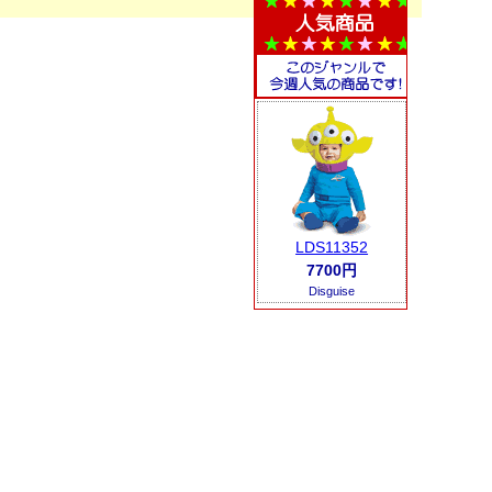
LDS11352
7700円
Disguise