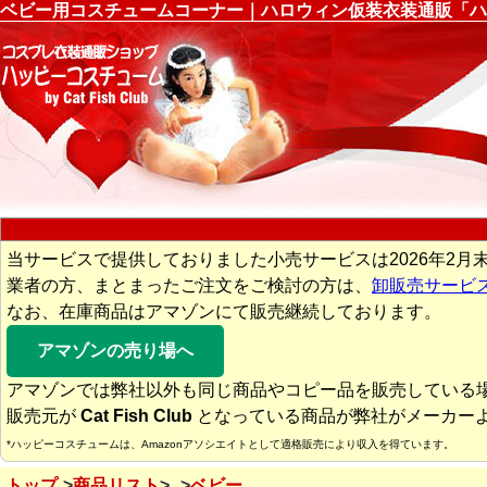
ベビー用コスチュームコーナー｜ハロウィン仮装衣装通販「ハ
当サービスで提供しておりました小売サービスは2026年2月
業者の方、まとまったご注文をご検討の方は、
卸販売サービ
なお、在庫商品はアマゾンにて販売継続しております。
アマゾンの売り場へ
アマゾンでは弊社以外も同じ商品やコピー品を販売している
販売元が
Cat Fish Club
となっている商品が弊社がメーカー
*ハッピーコスチュームは、Amazonアソシエイトとして適格販売により収入を得ています。
トップ
商品リスト
ベビー