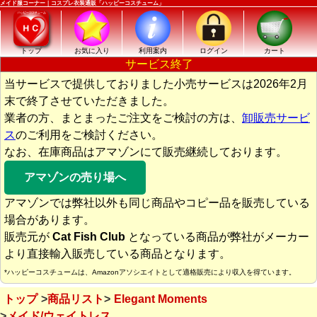
メイド服コーナー｜コスプレ衣装通販「ハッピーコスチューム」
トップ
お気に入り
利用案内
ログイン
カート
サービス終了
当サービスで提供しておりました小売サービスは2026年2月
末で終了させていただきました。
業者の方、まとまったご注文をご検討の方は、
卸販売サービ
ス
のご利用をご検討ください。
なお、在庫商品はアマゾンにて販売継続しております。
アマゾンの売り場へ
アマゾンでは弊社以外も同じ商品やコピー品を販売している
場合があります。
販売元が
Cat Fish Club
となっている商品が弊社がメーカー
より直接輸入販売している商品となります。
*ハッピーコスチュームは、Amazonアソシエイトとして適格販売により収入を得ています。
トップ
商品リスト
Elegant Moments
メイド/ウェイトレス