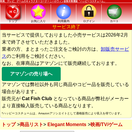
映画、テレビ、ゲームのキャラクターコーナー｜ハロウィン仮装衣装通販「ハッピーコスチューム」
トップ
お気に入り
利用案内
ログイン
カート
サービス終了
当サービスで提供しておりました小売サービスは2026年2月
末で終了させていただきました。
業者の方、まとまったご注文をご検討の方は、
卸販売サービ
ス
のご利用をご検討ください。
なお、在庫商品はアマゾンにて販売継続しております。
アマゾンの売り場へ
アマゾンでは弊社以外も同じ商品やコピー品を販売している
場合があります。
販売元が
Cat Fish Club
となっている商品が弊社がメーカー
より直接輸入販売している商品となります。
*ハッピーコスチュームは、Amazonアソシエイトとして適格販売により収入を得ています。
トップ
商品リスト
Elegant Moments
映画/TV/ゲーム