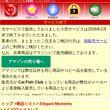
メイド服コーナー｜コスプレ衣装通販「ハッピーコスチューム」
トップ
お気に入り
利用案内
ログイン
カート
サービス終了
当サービスで提供しておりました小売サービスは2026年2月
末で終了させていただきました。
業者の方、まとまったご注文をご検討の方は、
卸販売サービ
ス
のご利用をご検討ください。
なお、在庫商品はアマゾンにて販売継続しております。
アマゾンの売り場へ
アマゾンでは弊社以外も同じ商品やコピー品を販売している
場合があります。
販売元が
Cat Fish Club
となっている商品が弊社がメーカー
より直接輸入販売している商品となります。
*ハッピーコスチュームは、Amazonアソシエイトとして適格販売により収入を得ています。
トップ
商品リスト
Elegant Moments
メイド/ウェイトレス