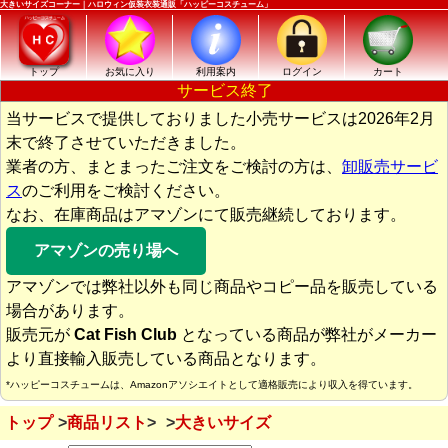
大きいサイズコーナー｜ハロウィン仮装衣装通販「ハッピーコスチューム」
トップ
お気に入り
利用案内
ログイン
カート
サービス終了
当サービスで提供しておりました小売サービスは2026年2月
末で終了させていただきました。
業者の方、まとまったご注文をご検討の方は、
卸販売サービ
ス
のご利用をご検討ください。
なお、在庫商品はアマゾンにて販売継続しております。
アマゾンの売り場へ
アマゾンでは弊社以外も同じ商品やコピー品を販売している
場合があります。
販売元が
Cat Fish Club
となっている商品が弊社がメーカー
より直接輸入販売している商品となります。
*ハッピーコスチュームは、Amazonアソシエイトとして適格販売により収入を得ています。
トップ
商品リスト
大きいサイズ