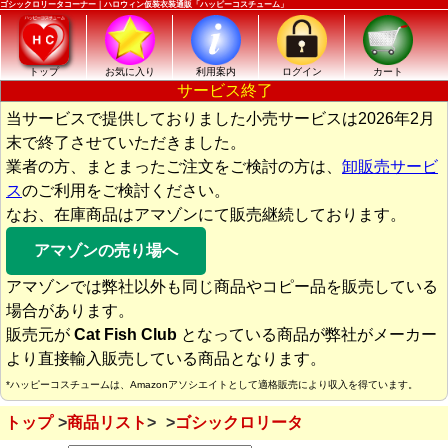
ゴシックロリータコーナー｜ハロウィン仮装衣装通販「ハッピーコスチューム」
トップ
お気に入り
利用案内
ログイン
カート
サービス終了
当サービスで提供しておりました小売サービスは2026年2月
末で終了させていただきました。
業者の方、まとまったご注文をご検討の方は、
卸販売サービ
ス
のご利用をご検討ください。
なお、在庫商品はアマゾンにて販売継続しております。
アマゾンの売り場へ
アマゾンでは弊社以外も同じ商品やコピー品を販売している
場合があります。
販売元が
Cat Fish Club
となっている商品が弊社がメーカー
より直接輸入販売している商品となります。
*ハッピーコスチュームは、Amazonアソシエイトとして適格販売により収入を得ています。
トップ
商品リスト
ゴシックロリータ