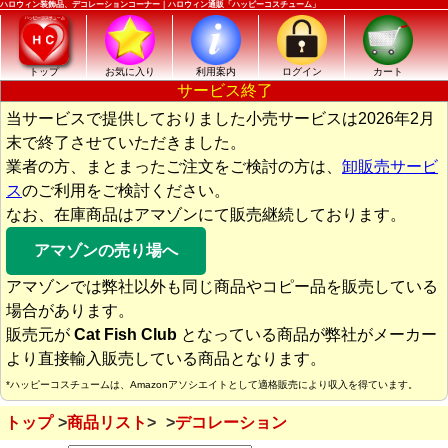
ハロウィン装飾品、デコレーションコーナー｜ハロウィン通販「ハッピーコスチューム」
トップ
お気に入り
利用案内
ログイン
カート
サービス終了
当サービスで提供しておりました小売サービスは2026年2月
末で終了させていただきました。
業者の方、まとまったご注文をご検討の方は、
卸販売サービ
ス
のご利用をご検討ください。
なお、在庫商品はアマゾンにて販売継続しております。
アマゾンの売り場へ
アマゾンでは弊社以外も同じ商品やコピー品を販売している
場合があります。
販売元が
Cat Fish Club
となっている商品が弊社がメーカー
より直接輸入販売している商品となります。
*ハッピーコスチュームは、Amazonアソシエイトとして適格販売により収入を得ています。
トップ
商品リスト
デコレーション