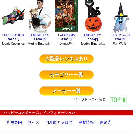
LMRSS64293G
LMEM36810
LAFAC0005
LMEMC0121
LFU91269-GH
20000円
12800円
4500円
9800円
1500円
Morris Costumes
Morbid Enterprises
AtmosFX
Morbid Enterprises
Fun World
大型品レンタルあり
カテゴリー一覧
メーカー一覧
ページトップへ戻る
「ハッピーコスチューム」インフォメーション
利用案内
サイズ
PDF版カタログ
更新情報
連絡先