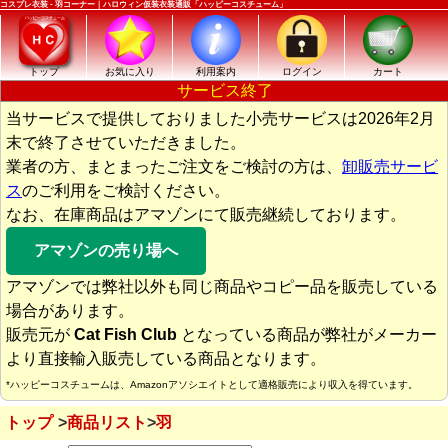
コスプレ衣装 - 羽コーナー｜ハロウィン仮装衣装通販「ハッピーコスチューム」
トップ
お気に入り
利用案内
ログイン
カート
サービス終了
当サービスで提供しておりました小売サービスは2026年2月
末で終了させていただきました。
業者の方、まとまったご注文をご検討の方は、
卸販売サービ
ス
のご利用をご検討ください。
なお、在庫商品はアマゾンにて販売継続しております。
アマゾンの売り場へ
アマゾンでは弊社以外も同じ商品やコピー品を販売している
場合があります。
販売元が
Cat Fish Club
となっている商品が弊社がメーカー
より直接輸入販売している商品となります。
*ハッピーコスチュームは、Amazonアソシエイトとして適格販売により収入を得ています。
トップ
商品リスト
羽