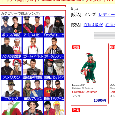
6 点
カテゴリーで絞込(メンズ)
[絞込]
メンズ
レディー
[絞込]
在庫&取寄
在庫
LCC01554
LCC
Christmas Elf Costume
Chrus
California Costumes
Cali
メンズ
メ
15600円