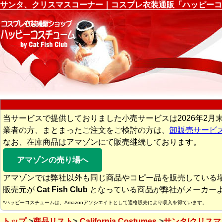
サンタ、クリスマスコーナー｜コスプレ衣装通販「ハッピーコ
当サービスで提供しておりました小売サービスは2026年2月
業者の方、まとまったご注文をご検討の方は、
卸販売サービ
なお、在庫商品はアマゾンにて販売継続しております。
アマゾンの売り場へ
アマゾンでは弊社以外も同じ商品やコピー品を販売している
販売元が
Cat Fish Club
となっている商品が弊社がメーカー
*ハッピーコスチュームは、Amazonアソシエイトとして適格販売により収入を得ています。
トップ
商品リスト
California Costumes
サンタ/クリスマ