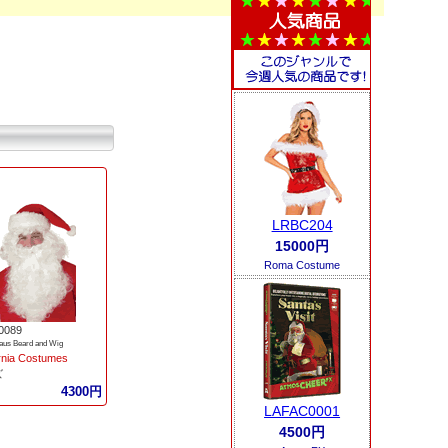
LRBC204
15000円
Roma Costume
0089
aus Beard and Wig
ornia Costumes
ズ
4300円
LAFAC0001
4500円