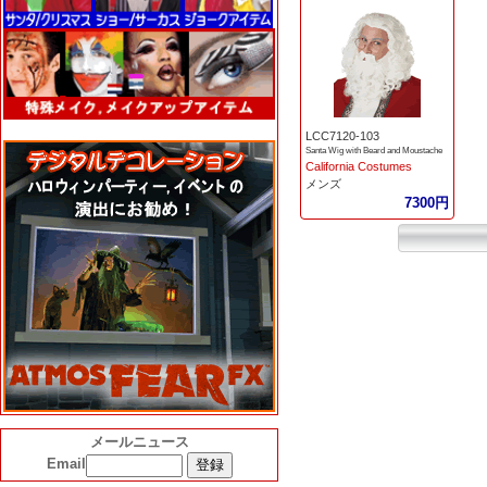
LCC7120-103
Santa Wig with Beard and Moustache
California Costumes
メンズ
7300円
メールニュース
Email