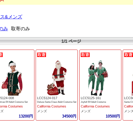
ス&メンズ
のみ
取寄のみ
1/1 ページ
5124-008
LCC5124-017
LCC5125-161
LCC6
tmas Elf Adult Costume Set
Deluxe Santa Claus Adult Costume Set
Joyfull Elf Adult Costume
Santa Cl
fornia Costumes
California Costumes
California Costumes
Calif
ンズ
メンズ
メンズ
メン
13200円
34500円
10500円