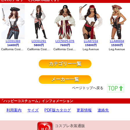
LCC01393
LCC01291
LCC5025-076
LLA87224
LLA86934
14400円
5800円
7600円
15800円
15300円
California Costumes
California Costumes
California Costumes
Leg Avenue
Leg Avenue
カテゴリー一覧
メーカー一覧
ページトップへ戻る
「ハッピーコスチューム」インフォメーション
利用案内
サイズ
PDF版カタログ
更新情報
連絡先
コスプレ衣装通販