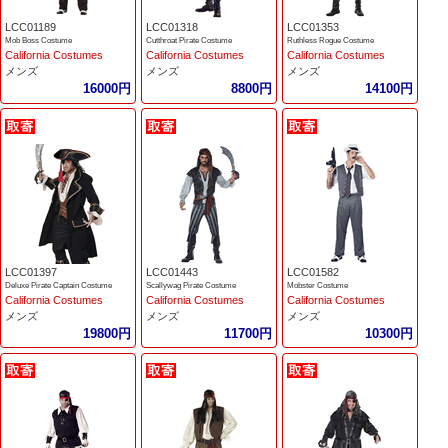
LCC01189
LCC01318
LCC01353
Mob Boss Costume
Cutthroat Pirate Costume
Ruthless Rogue Costume
California Costumes
California Costumes
California Costumes
メンズ
メンズ
メンズ
16000円
8800円
14100円
LCC01397
LCC01443
LCC01582
Deluxe Pirate Captain Costume
Scallywag Pirate Costume
Mobster Costume
California Costumes
California Costumes
California Costumes
メンズ
メンズ
メンズ
19800円
11700円
10300円