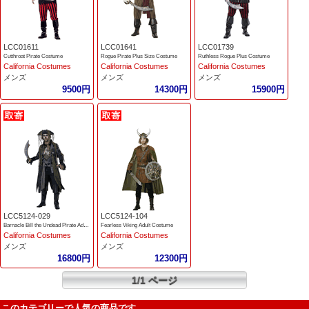
LCC01611
LCC01641
LCC01739
Cutthroat Pirate Costume
Rogue Pirate Plus Size Costume
Ruthless Rogue Plus Costume
California Costumes
California Costumes
California Costumes
メンズ
メンズ
メンズ
9500円
14300円
15900円
LCC5124-029
LCC5124-104
Barnacle Bill the Undead Pirate Adult Costume
Fearless Viking Adult Costume
California Costumes
California Costumes
メンズ
メンズ
16800円
12300円
1/1 ページ
このカテゴリーで人気の商品です。