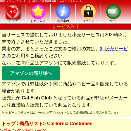
海賊、パイレーツコーナー｜ハロウィン仮装衣装通販「ハッピーコスチューム」
トップ
お気に入り
利用案内
ログイン
カート
サービス終了
当サービスで提供しておりました小売サービスは2026年2月
末で終了させていただきました。
業者の方、まとまったご注文をご検討の方は、
卸販売サービ
ス
のご利用をご検討ください。
なお、在庫商品はアマゾンにて販売継続しております。
アマゾンの売り場へ
アマゾンでは弊社以外も同じ商品やコピー品を販売している
場合があります。
販売元が
Cat Fish Club
となっている商品が弊社がメーカー
より直接輸入販売している商品となります。
*ハッピーコスチュームは、Amazonアソシエイトとして適格販売により収入を得ています。
トップ
商品リスト
California Costumes
ギャング/パイレーツ