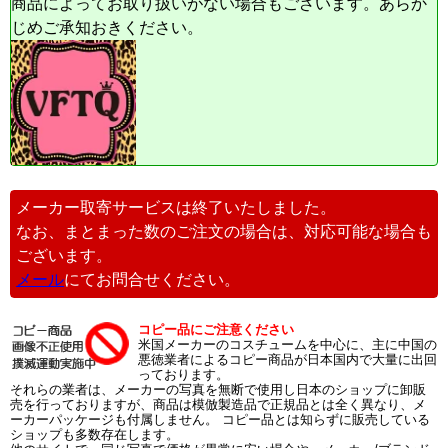
商品によってお取り扱いがない場合もございます。あらか
じめご承知おきください。
メーカー取寄サービスは終了いたしました。
なお、まとまった数のご注文の場合は、対応可能な場合も
ございます。
メール
にてお問合せください。
コピー品にご注意ください
米国メーカーのコスチュームを中心に、主に中国の
悪徳業者によるコピー商品が日本国内で大量に出回
っております。
それらの業者は、メーカーの写真を無断で使用し日本のショップに卸販
売を行っておりますが、商品は模倣製造品で正規品とは全く異なり、メ
ーカーパッケージも付属しません。 コピー品とは知らずに販売している
ショップも多数存在します。