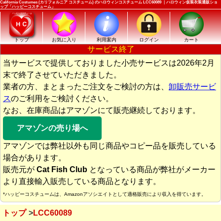
California Costumes (カリフォルニア コスチューム) のハロウィンコスチューム LCC60089 ｜ハロウィン仮装衣装通販ショ
ップ「ハッピーコスチューム」
トップ
お気に入り
利用案内
ログイン
カート
サービス終了
当サービスで提供しておりました小売サービスは2026年2月
末で終了させていただきました。
業者の方、まとまったご注文をご検討の方は、
卸販売サービ
ス
のご利用をご検討ください。
なお、在庫商品はアマゾンにて販売継続しております。
アマゾンの売り場へ
アマゾンでは弊社以外も同じ商品やコピー品を販売している
場合があります。
販売元が
Cat Fish Club
となっている商品が弊社がメーカー
より直接輸入販売している商品となります。
*ハッピーコスチュームは、Amazonアソシエイトとして適格販売により収入を得ています。
トップ
LCC60089