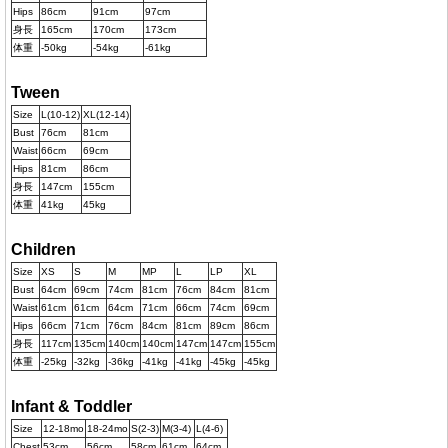
Hips
86cm
91cm
97cm
身長
165cm
170cm
173cm
体重
-50kg
-54kg
-61kg
Tween
Size
L(10-12)
XL(12-14)
Bust
76cm
81cm
Waist
66cm
69cm
Hips
81cm
86cm
身長
147cm
155cm
体重
41kg
45kg
Children
Size
XS
S
M
MP
L
LP
XL
Bust
64cm
69cm
74cm
81cm
76cm
84cm
81cm
Waist
61cm
61cm
64cm
71cm
66cm
74cm
69cm
Hips
66cm
71cm
76cm
84cm
81cm
89cm
86cm
身長
117cm
135cm
140cm
140cm
147cm
147cm
155cm
体重
-25kg
-32kg
-36kg
-41kg
-41kg
-45kg
-45kg
Infant & Toddler
Size
12-18mo
18-24mo
S(2-3)
M(3-4)
L(4-6)
Chest
53cm
56cm
58cm
61cm
64cm