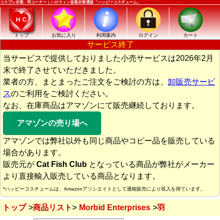
コスプレ衣装 - 羽コーナー｜ハロウィン仮装衣装通販「ハッピーコスチューム」
トップ
お気に入り
利用案内
ログイン
カート
サービス終了
当サービスで提供しておりました小売サービスは2026年2月
末で終了させていただきました。
業者の方、まとまったご注文をご検討の方は、
卸販売サービ
ス
のご利用をご検討ください。
なお、在庫商品はアマゾンにて販売継続しております。
アマゾンの売り場へ
アマゾンでは弊社以外も同じ商品やコピー品を販売している
場合があります。
販売元が
Cat Fish Club
となっている商品が弊社がメーカー
より直接輸入販売している商品となります。
*ハッピーコスチュームは、Amazonアソシエイトとして適格販売により収入を得ています。
トップ
商品リスト
Morbid Enterprises
羽