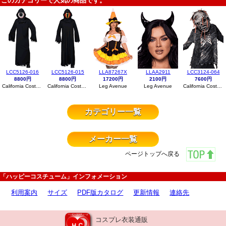
このカテゴリーで人気の商品です。
LCC5126-016
LCC5126-015
LLA87267X
LLAA2911
LCC3124-064
8800円
8800円
17200円
2100円
7600円
California Costumes
California Costumes
Leg Avenue
Leg Avenue
California Costumes
カテゴリー一覧
メーカー一覧
ページトップへ戻る
「ハッピーコスチューム」インフォメーション
利用案内
サイズ
PDF版カタログ
更新情報
連絡先
コスプレ衣装通販