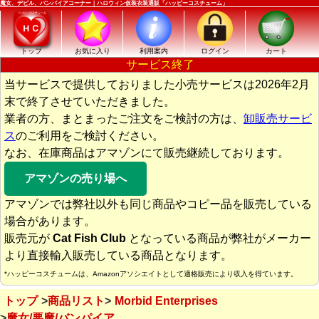
魔女、デビル、バンパイアコーナー｜ハロウィン仮装衣装通販「ハッピーコスチューム」
トップ
お気に入り
利用案内
ログイン
カート
サービス終了
当サービスで提供しておりました小売サービスは2026年2月
末で終了させていただきました。
業者の方、まとまったご注文をご検討の方は、
卸販売サービ
ス
のご利用をご検討ください。
なお、在庫商品はアマゾンにて販売継続しております。
アマゾンの売り場へ
アマゾンでは弊社以外も同じ商品やコピー品を販売している
場合があります。
販売元が
Cat Fish Club
となっている商品が弊社がメーカー
より直接輸入販売している商品となります。
*ハッピーコスチュームは、Amazonアソシエイトとして適格販売により収入を得ています。
トップ
商品リスト
Morbid Enterprises
魔女/悪魔/バンパイア