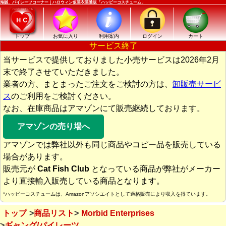
海賊、パイレーツコーナー｜ハロウィン仮装衣装通販「ハッピーコスチューム」
トップ
お気に入り
利用案内
ログイン
カート
サービス終了
当サービスで提供しておりました小売サービスは2026年2月
末で終了させていただきました。
業者の方、まとまったご注文をご検討の方は、
卸販売サービ
ス
のご利用をご検討ください。
なお、在庫商品はアマゾンにて販売継続しております。
アマゾンの売り場へ
アマゾンでは弊社以外も同じ商品やコピー品を販売している
場合があります。
販売元が
Cat Fish Club
となっている商品が弊社がメーカー
より直接輸入販売している商品となります。
*ハッピーコスチュームは、Amazonアソシエイトとして適格販売により収入を得ています。
トップ
商品リスト
Morbid Enterprises
ギャング/パイレーツ