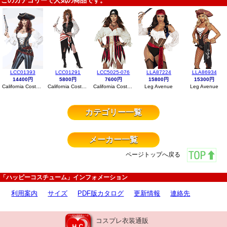
このカテゴリーで人気の商品です。
LCC01393
LCC01291
LCC5025-076
LLA87224
LLA86934
14400円
5800円
7600円
15800円
15300円
California Costumes
California Costumes
California Costumes
Leg Avenue
Leg Avenue
カテゴリー一覧
メーカー一覧
ページトップへ戻る
「ハッピーコスチューム」インフォメーション
利用案内
サイズ
PDF版カタログ
更新情報
連絡先
コスプレ衣装通販