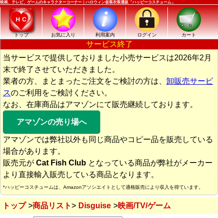
映画、テレビ、ゲームのキャラクターコーナー｜ハロウィン仮装衣装通販「ハッピーコスチューム」
トップ
お気に入り
利用案内
ログイン
カート
サービス終了
当サービスで提供しておりました小売サービスは2026年2月
末で終了させていただきました。
業者の方、まとまったご注文をご検討の方は、
卸販売サービ
ス
のご利用をご検討ください。
なお、在庫商品はアマゾンにて販売継続しております。
アマゾンの売り場へ
アマゾンでは弊社以外も同じ商品やコピー品を販売している
場合があります。
販売元が
Cat Fish Club
となっている商品が弊社がメーカー
より直接輸入販売している商品となります。
*ハッピーコスチュームは、Amazonアソシエイトとして適格販売により収入を得ています。
トップ
商品リスト
Disguise
映画/TV/ゲーム