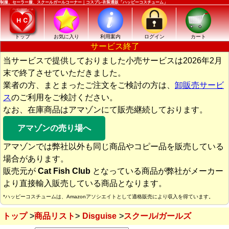
制服、セーラー服、スクールガールコーナー｜コスプレ衣装通販「ハッピーコスチューム」
トップ
お気に入り
利用案内
ログイン
カート
サービス終了
当サービスで提供しておりました小売サービスは2026年2月
末で終了させていただきました。
業者の方、まとまったご注文をご検討の方は、
卸販売サービ
ス
のご利用をご検討ください。
なお、在庫商品はアマゾンにて販売継続しております。
アマゾンの売り場へ
アマゾンでは弊社以外も同じ商品やコピー品を販売している
場合があります。
販売元が
Cat Fish Club
となっている商品が弊社がメーカー
より直接輸入販売している商品となります。
*ハッピーコスチュームは、Amazonアソシエイトとして適格販売により収入を得ています。
トップ
商品リスト
Disguise
スクール/ガールズ