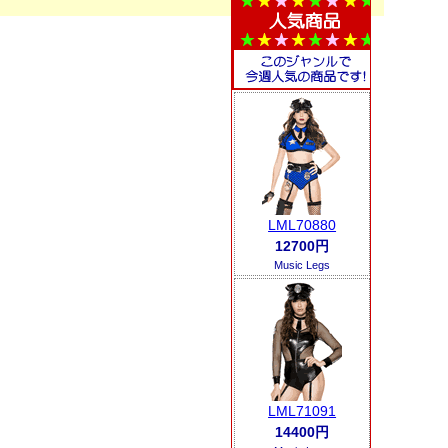
LML70880
12700円
Music Legs
LML71091
14400円