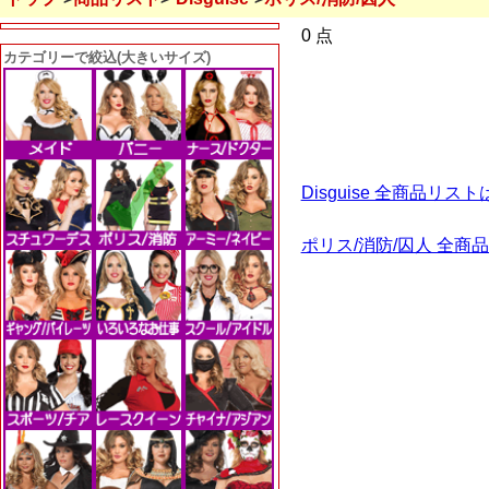
0 点
カテゴリーで絞込(大きいサイズ)
Disguise 全商品リス
ポリス/消防/囚人 全商