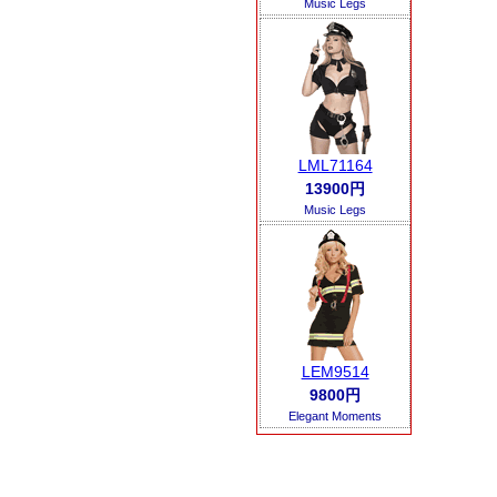
Music Legs
LML71164
13900円
Music Legs
LEM9514
9800円
Elegant Moments