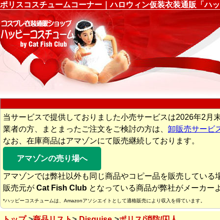
ポリスコスチュームコーナー｜ハロウィン仮装衣装通販「ハッ
当サービスで提供しておりました小売サービスは2026年2月
業者の方、まとまったご注文をご検討の方は、
卸販売サービ
なお、在庫商品はアマゾンにて販売継続しております。
アマゾンの売り場へ
アマゾンでは弊社以外も同じ商品やコピー品を販売している
販売元が
Cat Fish Club
となっている商品が弊社がメーカー
*ハッピーコスチュームは、Amazonアソシエイトとして適格販売により収入を得ています。
トップ
商品リスト
Disguise
ポリス/消防/囚人