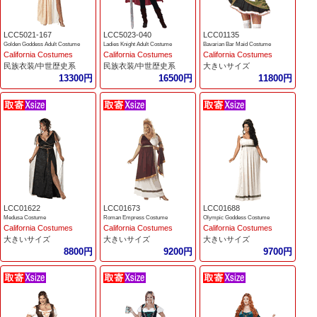
LCC5021-167
LCC5023-040
LCC01135
Golden Goddess Adult Costume
Ladies Knight Adult Costume
Bavarian Bar Maid Costume
California Costumes
California Costumes
California Costumes
民族衣装/中世歴史系
民族衣装/中世歴史系
大きいサイズ
13300円
16500円
11800円
LCC01622
LCC01673
LCC01688
Medusa Costume
Roman Empress Costume
Olympic Goddess Costume
California Costumes
California Costumes
California Costumes
大きいサイズ
大きいサイズ
大きいサイズ
8800円
9200円
9700円