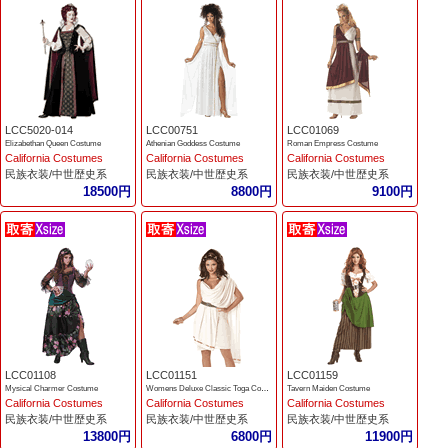
LCC5020-014
LCC00751
LCC01069
Elizabethan Queen Costume
Athenian Goddess Costume
Roman Empress Costume
California Costumes
California Costumes
California Costumes
民族衣装/中世歴史系
民族衣装/中世歴史系
民族衣装/中世歴史系
18500円
8800円
9100円
LCC01108
LCC01151
LCC01159
Mysical Charmer Costume
Womens Deluxe Classic Toga Costume
Tavern Maiden Costume
California Costumes
California Costumes
California Costumes
民族衣装/中世歴史系
民族衣装/中世歴史系
民族衣装/中世歴史系
13800円
6800円
11900円