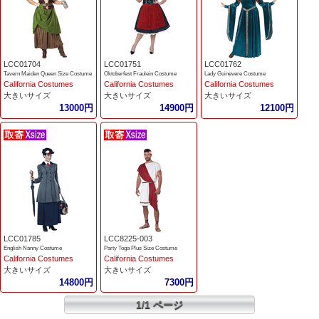
LCC01704
LCC01751
LCC01762
Tavern Maiden Queen Size Costume
Oktoberfest Fraulein Costume
Lady Guinevere Costume
California Costumes
California Costumes
California Costumes
大きいサイズ
大きいサイズ
大きいサイズ
13000円
14900円
12100円
LCC01785
LCC8225-003
English Nanny Costume
Party Toga Plus Size Costume
California Costumes
California Costumes
大きいサイズ
大きいサイズ
14800円
7300円
1/1 ページ