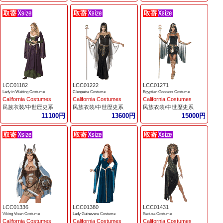
LCC01182
LCC01222
LCC01271
Lady in Waiting Costume
Cleopatra Costume
Egyptian Goddess Costume
California Costumes
California Costumes
California Costumes
民族衣装/中世歴史系
民族衣装/中世歴史系
民族衣装/中世歴史系
11100円
13600円
15000円
LCC01336
LCC01380
LCC01431
Viking Vixen Costume
Lady Guinevere Costume
Sedusa Costume
California Costumes
California Costumes
California Costumes