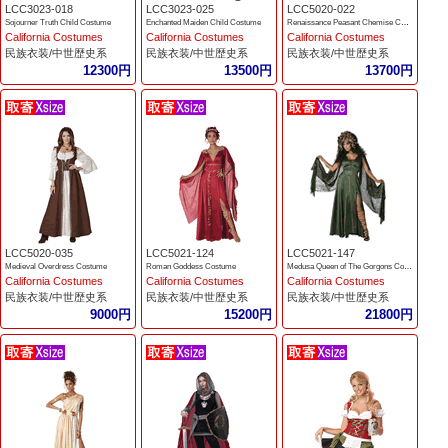
LCC3023-018
LCC3023-025
LCC5020-022
Sojourner Truth Child Costume
Enchanted Maiden Child Costume
Renaissance Peasant Chemise Costume
California Costumes
California Costumes
California Costumes
民族衣装/中世歴史系
民族衣装/中世歴史系
民族衣装/中世歴史系
12300円
13500円
13700円
LCC5020-035
LCC5021-124
LCC5021-147
Medieval Overdress Costume
Roman Goddess Costume
Medusa Queen of The Gorgons Costume
California Costumes
California Costumes
California Costumes
民族衣装/中世歴史系
民族衣装/中世歴史系
民族衣装/中世歴史系
9000円
15200円
21800円