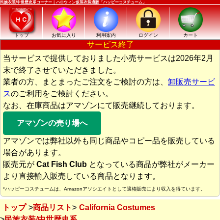
民族衣装/中世歴史系コーナー｜ハロウィン仮装衣装通販「ハッピーコスチューム」
トップ
お気に入り
利用案内
ログイン
カート
サービス終了
当サービスで提供しておりました小売サービスは2026年2月
末で終了させていただきました。
業者の方、まとまったご注文をご検討の方は、
卸販売サービ
ス
のご利用をご検討ください。
なお、在庫商品はアマゾンにて販売継続しております。
アマゾンの売り場へ
アマゾンでは弊社以外も同じ商品やコピー品を販売している
場合があります。
販売元が
Cat Fish Club
となっている商品が弊社がメーカー
より直接輸入販売している商品となります。
*ハッピーコスチュームは、Amazonアソシエイトとして適格販売により収入を得ています。
トップ
商品リスト
California Costumes
民族衣装/中世歴史系