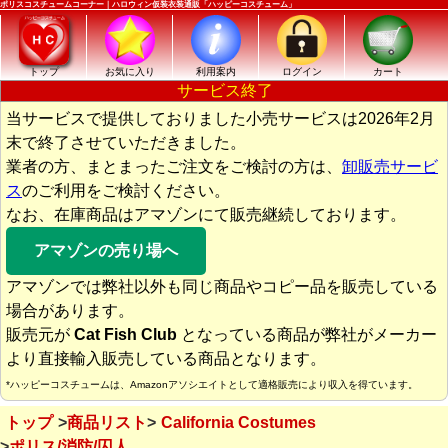
ポリスコスチュームコーナー｜ハロウィン仮装衣装通販「ハッピーコスチューム」
トップ
お気に入り
利用案内
ログイン
カート
サービス終了
当サービスで提供しておりました小売サービスは2026年2月
末で終了させていただきました。
業者の方、まとまったご注文をご検討の方は、
卸販売サービ
ス
のご利用をご検討ください。
なお、在庫商品はアマゾンにて販売継続しております。
アマゾンの売り場へ
アマゾンでは弊社以外も同じ商品やコピー品を販売している
場合があります。
販売元が
Cat Fish Club
となっている商品が弊社がメーカー
より直接輸入販売している商品となります。
*ハッピーコスチュームは、Amazonアソシエイトとして適格販売により収入を得ています。
トップ
商品リスト
California Costumes
ポリス/消防/囚人