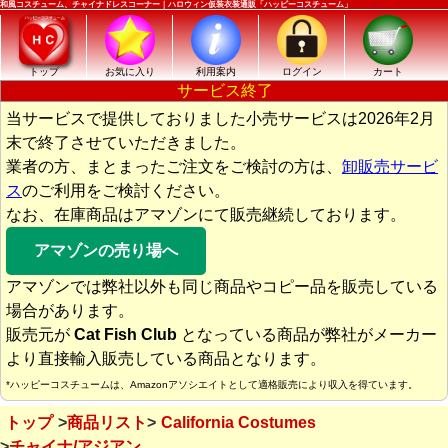
和風コスチューム、チャイナドレスコーナー｜ハロウィン仮装衣装通販「ハッピーコスチューム」
トップ
お気に入り
利用案内
ログイン
カート
サービス終了
当サービスで提供しておりました小売サービスは2026年2月
末で終了させていただきました。
業者の方、まとまったご注文をご検討の方は、
卸販売サービ
ス
のご利用をご検討ください。
なお、在庫商品はアマゾンにて販売継続しております。
アマゾンの売り場へ
アマゾンでは弊社以外も同じ商品やコピー品を販売している
場合があります。
販売元が
Cat Fish Club
となっている商品が弊社がメーカー
より直接輸入販売している商品となります。
*ハッピーコスチュームは、Amazonアソシエイトとして適格販売により収入を得ています。
トップ
商品リスト
California Costumes
チャイナ/アジアン