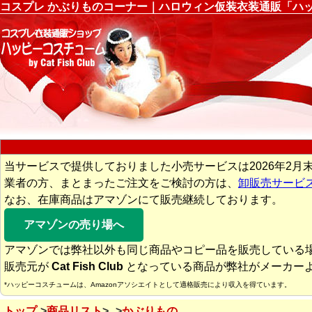
コスプレ かぶりものコーナー｜ハロウィン仮装衣装通販「ハ
当サービスで提供しておりました小売サービスは2026年2月
業者の方、まとまったご注文をご検討の方は、
卸販売サービ
なお、在庫商品はアマゾンにて販売継続しております。
アマゾンの売り場へ
アマゾンでは弊社以外も同じ商品やコピー品を販売している
販売元が
Cat Fish Club
となっている商品が弊社がメーカー
*ハッピーコスチュームは、Amazonアソシエイトとして適格販売により収入を得ています。
トップ
商品リスト
かぶりもの