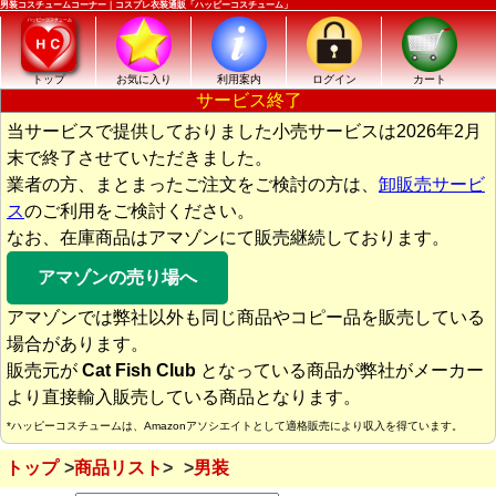
男装コスチュームコーナー｜コスプレ衣装通販「ハッピーコスチューム」
トップ
お気に入り
利用案内
ログイン
カート
サービス終了
当サービスで提供しておりました小売サービスは2026年2月
末で終了させていただきました。
業者の方、まとまったご注文をご検討の方は、
卸販売サービ
ス
のご利用をご検討ください。
なお、在庫商品はアマゾンにて販売継続しております。
アマゾンの売り場へ
アマゾンでは弊社以外も同じ商品やコピー品を販売している
場合があります。
販売元が
Cat Fish Club
となっている商品が弊社がメーカー
より直接輸入販売している商品となります。
*ハッピーコスチュームは、Amazonアソシエイトとして適格販売により収入を得ています。
トップ
商品リスト
男装