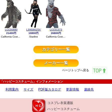
LCC00880
LSNS8025X
LCC01373
21400円
10800円
26800円
California Costumes
Starline
California Costumes
カテゴリー一覧
メーカー一覧
ページトップへ戻る
「ハッピーコスチューム」インフォメーション
利用案内
サイズ
PDF版カタログ
更新情報
連絡先
コスプレ衣装通販
ハッピーコスチューム