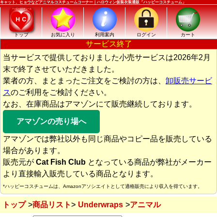
キャット、ヒョウなどアニマルコスチュームコーナー｜ハロウィン仮装衣装通販「ハッピーコスチューム」
トップ
お気に入り
利用案内
ログイン
カート
サービス終了
当サービスで提供しておりました小売サービスは2026年2月
末で終了させていただきました。
業者の方、まとまったご注文をご検討の方は、
卸販売サービ
ス
のご利用をご検討ください。
なお、在庫商品はアマゾンにて販売継続しております。
アマゾンの売り場へ
アマゾンでは弊社以外も同じ商品やコピー品を販売している
場合があります。
販売元が
Cat Fish Club
となっている商品が弊社がメーカー
より直接輸入販売している商品となります。
*ハッピーコスチュームは、Amazonアソシエイトとして適格販売により収入を得ています。
トップ
商品リスト
Underwraps
アニマル