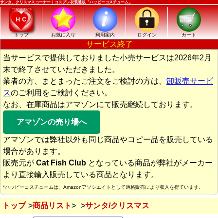
サンタ、クリスマスコーナー｜コスプレ衣装通販「ハッピーコスチューム」
トップ
お気に入り
利用案内
ログイン
カート
サービス終了
当サービスで提供しておりました小売サービスは2026年2月
末で終了させていただきました。
業者の方、まとまったご注文をご検討の方は、
卸販売サービ
ス
のご利用をご検討ください。
なお、在庫商品はアマゾンにて販売継続しております。
アマゾンの売り場へ
アマゾンでは弊社以外も同じ商品やコピー品を販売している
場合があります。
販売元が
Cat Fish Club
となっている商品が弊社がメーカー
より直接輸入販売している商品となります。
*ハッピーコスチュームは、Amazonアソシエイトとして適格販売により収入を得ています。
トップ
商品リスト
サンタ/クリスマス