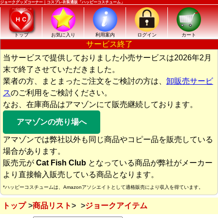
ジョークグッズコーナー｜コスプレ衣装通販「ハッピーコスチューム」
トップ
お気に入り
利用案内
ログイン
カート
サービス終了
当サービスで提供しておりました小売サービスは2026年2月
末で終了させていただきました。
業者の方、まとまったご注文をご検討の方は、
卸販売サービ
ス
のご利用をご検討ください。
なお、在庫商品はアマゾンにて販売継続しております。
アマゾンの売り場へ
アマゾンでは弊社以外も同じ商品やコピー品を販売している
場合があります。
販売元が
Cat Fish Club
となっている商品が弊社がメーカー
より直接輸入販売している商品となります。
*ハッピーコスチュームは、Amazonアソシエイトとして適格販売により収入を得ています。
トップ
商品リスト
ジョークアイテム