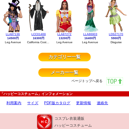
LLA87136
LCC01469
LLA87272
LLA86903
LDS27170
14500円
16300円
13200円
16400円
5900円
Leg Avenue
California Costumes
Leg Avenue
Leg Avenue
Disguise
カテゴリー一覧
メーカー一覧
ページトップへ戻る
「ハッピーコスチューム」インフォメーション
利用案内
サイズ
PDF版カタログ
更新情報
連絡先
コスプレ衣装通販
ハッピーコスチューム