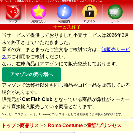
プリンセス・お姫様のコスチュームコーナー｜ハロウィン仮装衣装通販「ハッピーコスチューム」
トップ
お気に入り
利用案内
ログイン
カート
サービス終了
当サービスで提供しておりました小売サービスは2026年2月
末で終了させていただきました。
業者の方、まとまったご注文をご検討の方は、
卸販売サービ
ス
のご利用をご検討ください。
なお、在庫商品はアマゾンにて販売継続しております。
アマゾンの売り場へ
アマゾンでは弊社以外も同じ商品やコピー品を販売している
場合があります。
販売元が
Cat Fish Club
となっている商品が弊社がメーカー
より直接輸入販売している商品となります。
*ハッピーコスチュームは、Amazonアソシエイトとして適格販売により収入を得ています。
トップ
商品リスト
Roma Costume
童話/プリンセス