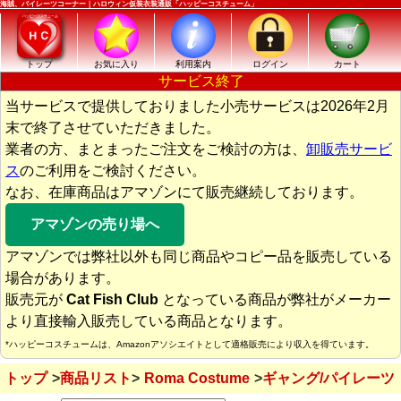
海賊、パイレーツコーナー｜ハロウィン仮装衣装通販「ハッピーコスチューム」
トップ
お気に入り
利用案内
ログイン
カート
サービス終了
当サービスで提供しておりました小売サービスは2026年2月
末で終了させていただきました。
業者の方、まとまったご注文をご検討の方は、
卸販売サービ
ス
のご利用をご検討ください。
なお、在庫商品はアマゾンにて販売継続しております。
アマゾンの売り場へ
アマゾンでは弊社以外も同じ商品やコピー品を販売している
場合があります。
販売元が
Cat Fish Club
となっている商品が弊社がメーカー
より直接輸入販売している商品となります。
*ハッピーコスチュームは、Amazonアソシエイトとして適格販売により収入を得ています。
トップ
商品リスト
Roma Costume
ギャング/パイレーツ