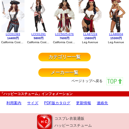
LCC01393
LCC01291
LCC5025-076
LLA87224
LLA86934
14400円
5800円
7600円
15800円
15300円
California Costumes
California Costumes
California Costumes
Leg Avenue
Leg Avenue
カテゴリー一覧
メーカー一覧
ページトップへ戻る
「ハッピーコスチューム」インフォメーション
利用案内
サイズ
PDF版カタログ
更新情報
連絡先
コスプレ衣装通販
ハッピーコスチューム